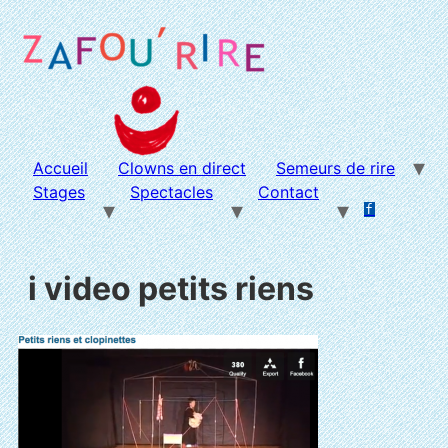
Aller
au
contenu
Accueil
Clowns en direct
Semeurs de rire
Stages
Spectacles
Contact
f
.
.
i video petits riens