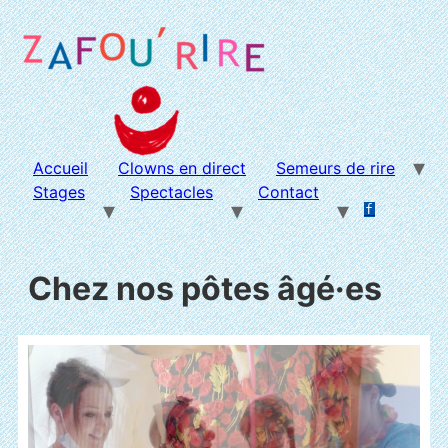
Aller
au
contenu
Accueil
Clowns en direct
Semeurs de rire
Stages
Spectacles
Contact
f
.
.
Chez nos pôtes âgé·es