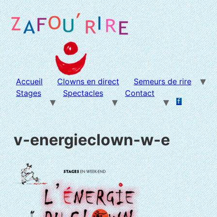
Aller
au
contenu
Accueil
Clowns en direct
Semeurs de rire
Stages
Spectacles
Contact
f
.
.
v-energieclown-w-e