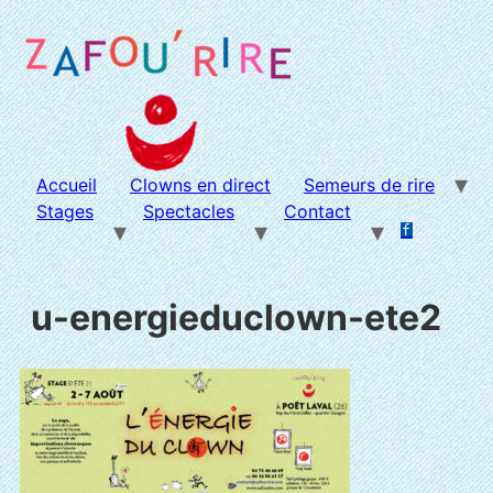
Aller
au
contenu
Accueil
Clowns en direct
Semeurs de rire
Stages
Spectacles
Contact
f
.
.
u-energieduclown-ete2