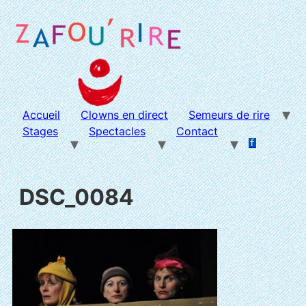
Aller
au
contenu
Accueil
Clowns en direct
Semeurs de rire
Stages
Spectacles
Contact
f
.
.
DSC_0084