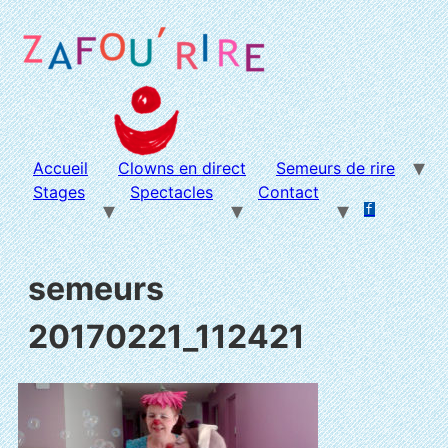
Aller
au
contenu
Accueil
Clowns en direct
Semeurs de rire
Stages
Spectacles
Contact
f
.
.
semeurs
20170221_112421