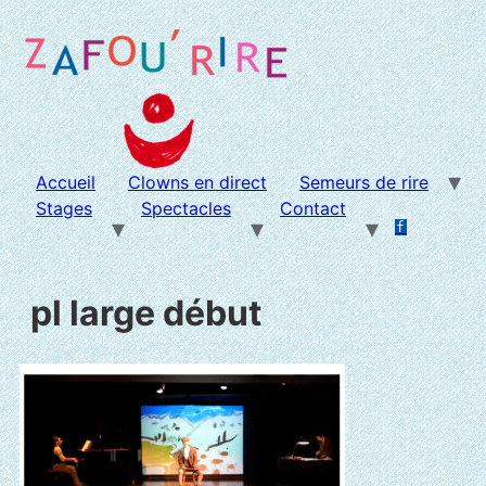
Aller
au
contenu
Accueil
Clowns en direct
Semeurs de rire
Stages
Spectacles
Contact
f
.
.
pl large début