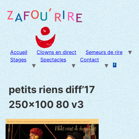
Aller
au
contenu
Accueil
Clowns en direct
Semeurs de rire
Stages
Spectacles
Contact
f
.
.
petits riens diff’17
250×100 80 v3