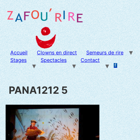
Aller
au
contenu
Accueil
Clowns en direct
Semeurs de rire
Stages
Spectacles
Contact
f
.
.
PANA1212 5