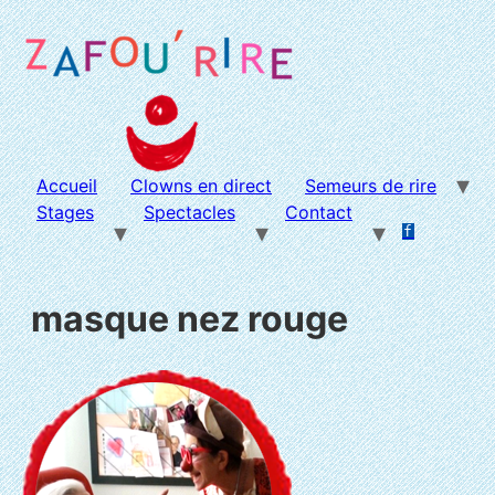
Aller
au
contenu
Accueil
Clowns en direct
Semeurs de rire
Stages
Spectacles
Contact
f
.
.
masque nez rouge