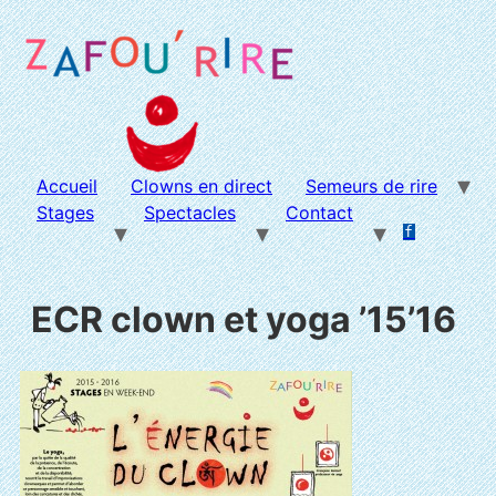
Aller
au
contenu
Accueil
Clowns en direct
Semeurs de rire
Stages
Spectacles
Contact
f
.
.
ECR clown et yoga ’15’16