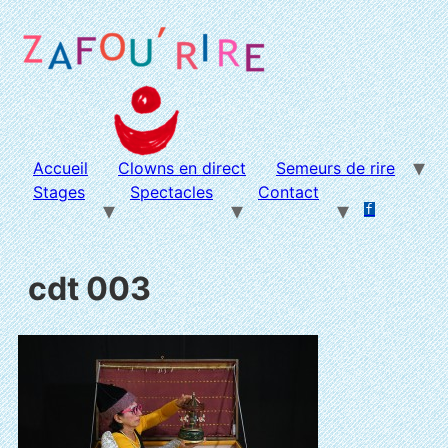
Aller
au
contenu
Accueil
Clowns en direct
Semeurs de rire
Stages
Spectacles
Contact
f
.
.
cdt 003