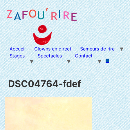
Aller
au
contenu
Accueil
Clowns en direct
Semeurs de rire
Stages
Spectacles
Contact
f
.
.
DSC04764-fdef