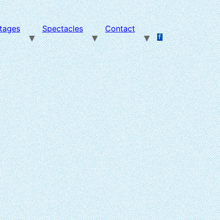
tages
Spectacles
Contact
f
.
.