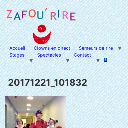
Aller
au
contenu
Accueil
Clowns en direct
Semeurs de rire
Stages
Spectacles
Contact
f
.
.
20171221_101832