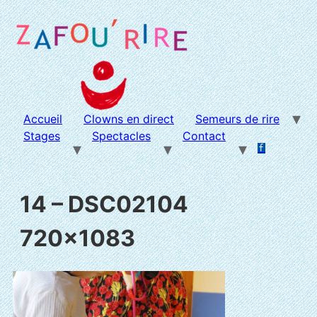
Aller
au
contenu
Accueil
Clowns en direct
Semeurs de rire
Stages
Spectacles
Contact
f
.
.
14 – DSC02104
720×1083